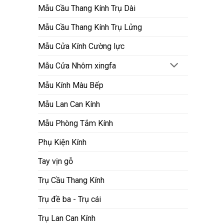
Mẫu Cầu Thang Kính Trụ Dài
Mẫu Cầu Thang Kính Trụ Lửng
Mẫu Cửa Kính Cường lực
Mẫu Cửa Nhôm xingfa
Mẫu Kính Màu Bếp
Mẫu Lan Can Kính
Mẫu Phòng Tắm Kính
Phụ Kiện Kính
Tay vịn gỗ
Trụ Cầu Thang Kính
Trụ đề ba - Trụ cái
Trụ Lan Can Kính