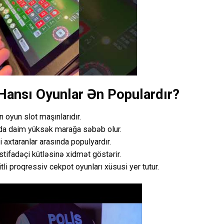
Hansı Oyunlar Ən Populardır?
oyun slot maşınlarıdır.
 da daim yüksək marağa səbəb olur.
 axtaranlar arasında populyardır.
tifadəçi kütləsinə xidmət göstərir.
li proqressiv cekpot oyunları xüsusi yer tutur.