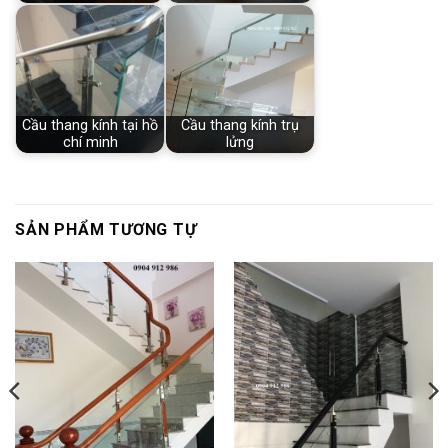
Cầu thang kính tại hồ
Cầu thang kính trụ
chí minh
lửng
SẢN PHẨM TƯƠNG TỰ