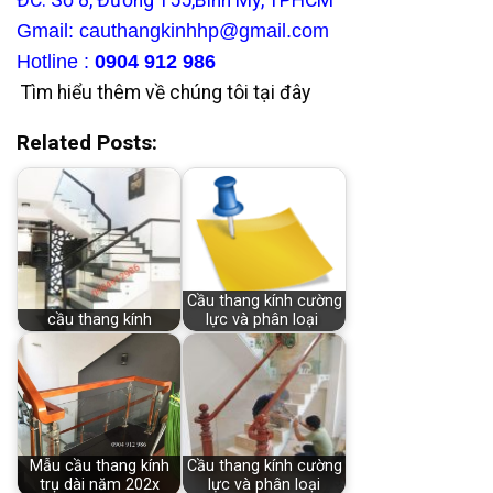
ĐC: Số 8, Đường 155,Bình Mỹ, TPHCM
Gmail: cauthangkinhhp@gmail.com
Hotline :
0904 912 986
Tìm hiểu thêm về chúng tôi
tại đây
Related Posts:
Cầu thang kính cường
cầu thang kính
lực và phân loại
Mẫu cầu thang kính
Cầu thang kính cường
trụ dài năm 202x
lực và phân loại