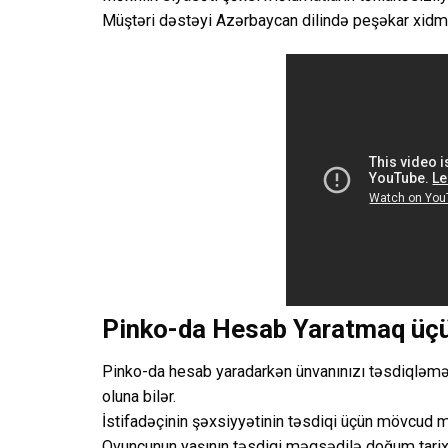
Müştəri dəstəyi Azərbaycan dilində peşəkar xidmə
Pinko-da Hesab Yaratmaq üçü
Pinko-da hesab yaradarkən ünvanınızı təsdiqləmə
oluna bilər.
İstifadəçinin şəxsiyyətinin təsdiqi üçün mövcud mil
Oyunçunun yaşının təsdiqi məqsədilə doğum tarixi