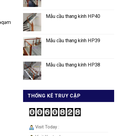
Mẫu cầu thang kính HP40
 rəqəm
Mẫu cầu thang kính HP39
Mẫu cầu thang kính HP38
THỐNG KÊ TRUY CẬP
Visit Today :