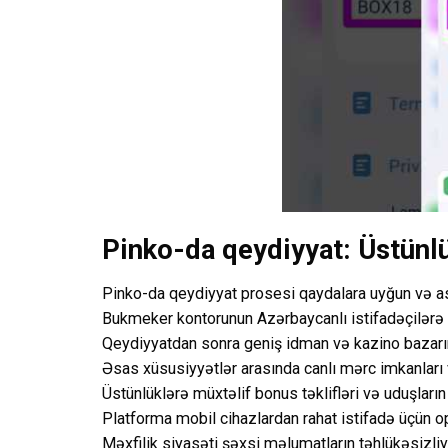
Pinko-da qeydiyyat: Üstünlü
Pinko-da qeydiyyat prosesi qaydalara uyğun və as
Bukmeker kontorunun Azərbaycanlı istifadəçilərə x
Qeydiyyatdan sonra geniş idman və kazino bazar
Əsas xüsusiyyətlər arasında canlı mərc imkanları 
Üstünlüklərə müxtəlif bonus təklifləri və uduşların 
Platforma mobil cihazlardan rahat istifadə üçün op
Məxfilik siyasəti şəxsi məlumatların təhlükəsizliy