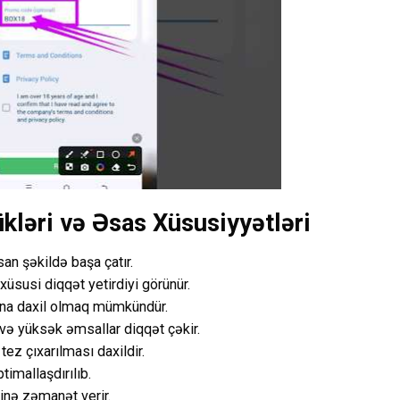
kləri və Əsas Xüsusiyyətləri
an şəkildə başa çatır.
üsusi diqqət yetirdiyi görünür.
ına daxil olmaq mümkündür.
və yüksək əmsallar diqqət çəkir.
tez çıxarılması daxildir.
timallaşdırılıb.
inə zəmanət verir.