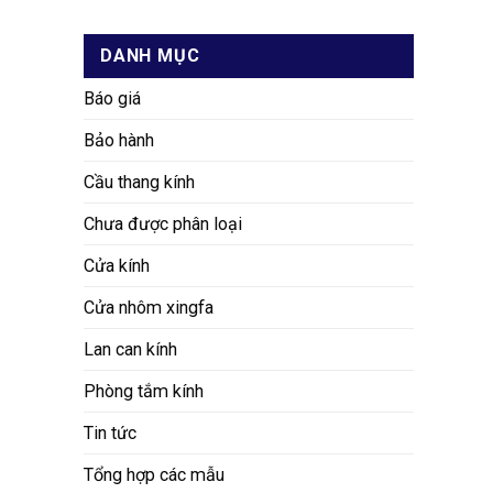
DANH MỤC
Báo giá
Bảo hành
Cầu thang kính
Chưa được phân loại
Cửa kính
Cửa nhôm xingfa
Lan can kính
Phòng tắm kính
Tin tức
Tổng hợp các mẫu