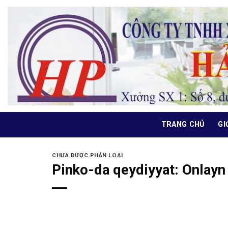
Bỏ
qua
nội
dung
TRANG CHỦ
GI
CHƯA ĐƯỢC PHÂN LOẠI
Pinko-da qeydiyyat: Onlayn