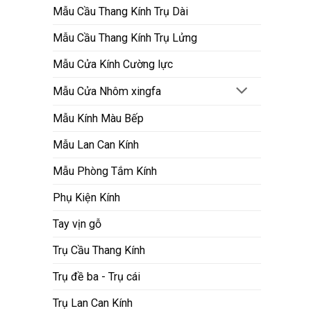
Mẫu Cầu Thang Kính Trụ Dài
Mẫu Cầu Thang Kính Trụ Lửng
Mẫu Cửa Kính Cường lực
Mẫu Cửa Nhôm xingfa
Mẫu Kính Màu Bếp
Mẫu Lan Can Kính
Mẫu Phòng Tắm Kính
Phụ Kiện Kính
Tay vịn gỗ
Trụ Cầu Thang Kính
Trụ đề ba - Trụ cái
Trụ Lan Can Kính