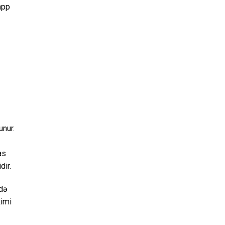
app
unur.
as
dir.
də
kimi