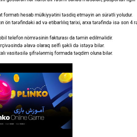
formatı hesab mülkiyyətini təsdiq etməyin ən sürətli yoludur.
n ön tərəfindəki ad və etibarlılıq tarixi, arxa tərəfində isə son 4
obil telefon nömrəsinin fakturası da təmin edilməlidir.
ivəsində əlavə olaraq selfi şəkli də istəyə bilər.
alı vasitəsilə şifrələnmiş formada təqdim oluna bilər.