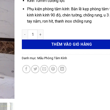
Kính 10mm cường lực
Phụ kiện phòng tắm kính: Bản lề kẹp phòng tắm
kính kính kính 90 độ, chén tường, chống rung, u 3
tay nắm, ron hít, thanh inox chống rung
Phòng tắm 90 độ 2 vách số lượng
THÊM VÀO GIỎ HÀNG
Danh mục:
Mẫu Phòng Tắm Kính