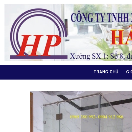
Bỏ
qua
nội
dung
TRANG CHỦ
GI