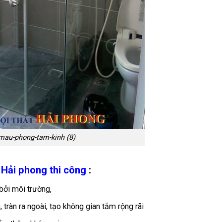
mau-phong-tam-kinh (8)
Hải phong thi công
:
bởi môi trường,
 tràn ra ngoài, tạo không gian tắm rộng rãi