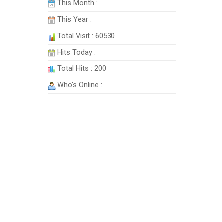
This Month :
This Year :
Total Visit : 60530
Hits Today :
Total Hits : 200
Who's Online :