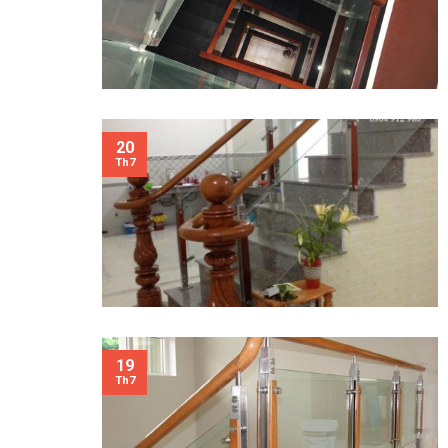
20
Th7
19
Th7