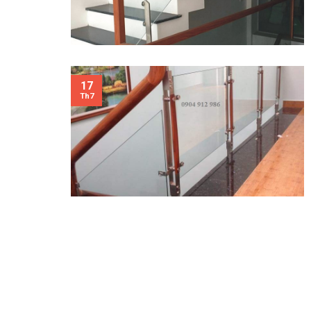
17
Th7