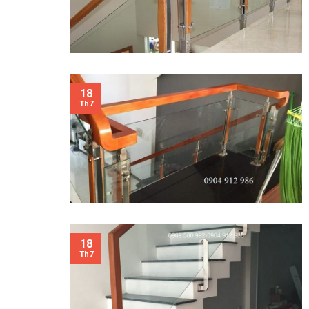
18
Th7
18
Th7