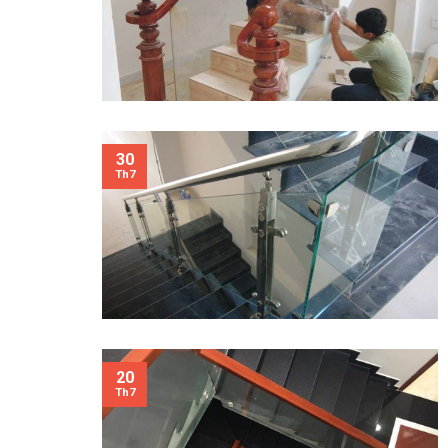
30
Th7
20
Th7