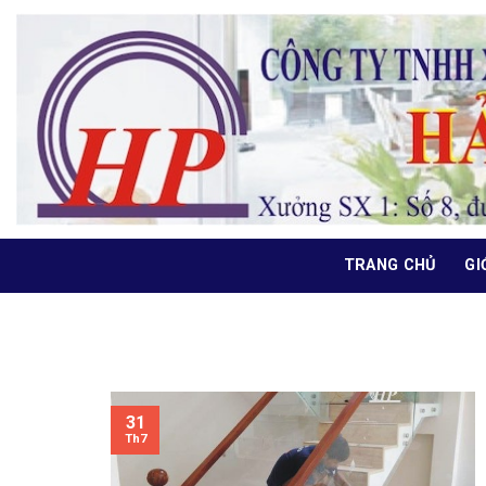
Bỏ
qua
nội
dung
TRANG CHỦ
GI
31
Th7