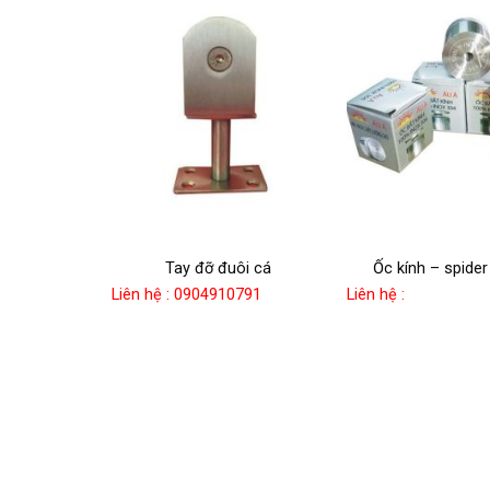
 đỡ mo j
Tay đỡ đuôi cá
Ốc kính – spider
Liên hệ : 0904910791
Liên hệ :