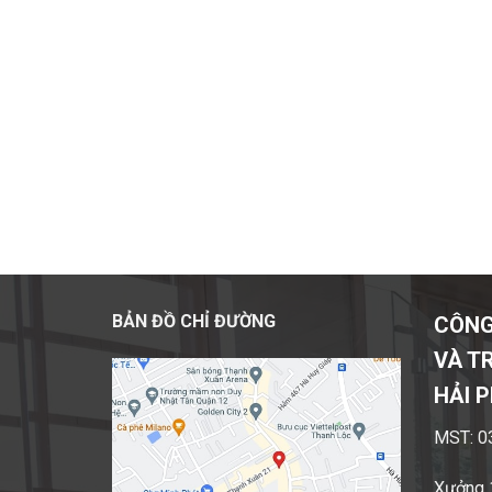
BẢN ĐỒ CHỈ ĐƯỜNG
CÔNG
VÀ T
HẢI 
MST: 0
Xưởng 1