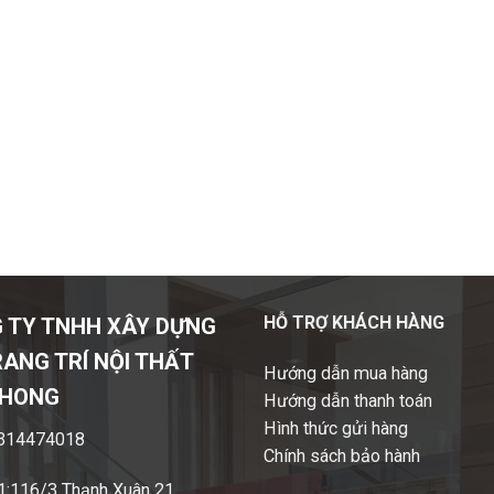
HỖ TRỢ KHÁCH HÀNG
 TY TNHH XÂY DỰNG
RANG TRÍ NỘI THẤT
Hướng dẫn mua hàng
PHONG
Hướng dẫn thanh toán
Hình thức gửi hàng
314474018
Chính sách bảo hành
:116/3 Thạnh Xuân 21,