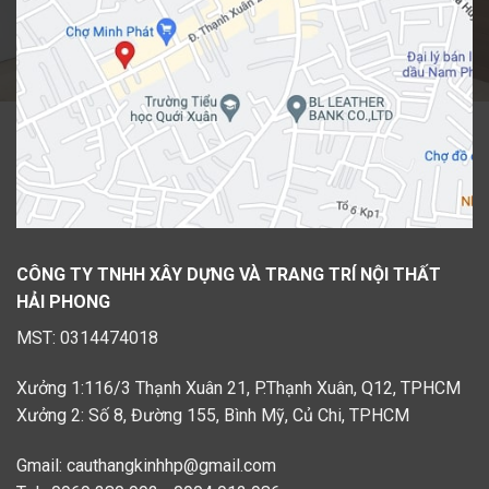
CÔNG TY TNHH XÂY DỰNG VÀ TRANG TRÍ NỘI THẤT
HẢI PHONG
MST: 0314474018
Xưởng 1:116/3 Thạnh Xuân 21, P.Thạnh Xuân, Q12, TPHCM
Xưởng 2: Số 8, Đường 155, Bình Mỹ, Củ Chi, TPHCM
Gmail: cauthangkinhhp@gmail.com