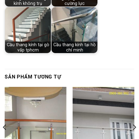
kính không trụ
cường lực
Cầu thang kính tại gò
Cầu thang kính tại hồ
vấp tphcm
chí minh
SẢN PHẨM TƯƠNG TỰ