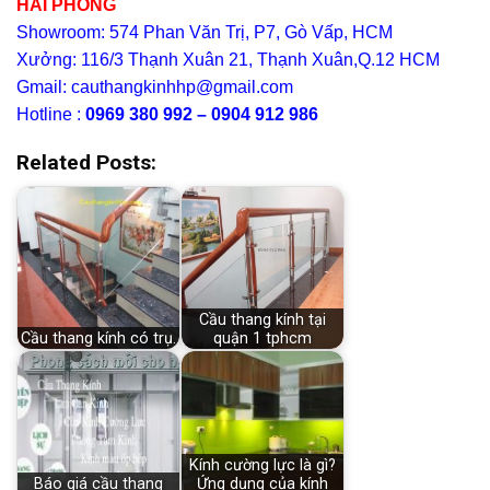
HẢI PHONG
Showroom: 574 Phan Văn Trị, P7, Gò Vấp, HCM
Xưởng: 116/3 Thạnh Xuân 21, Thạnh Xuân,Q.12 HCM
Gmail: cauthangkinhhp@gmail.com
Hotline :
0969 380 992 – 0904 912 986
Related Posts:
Cầu thang kính tại
Cầu thang kính có trụ.
quận 1 tphcm
Kính cường lực là gì?
Báo giá cầu thang
Ứng dụng của kính