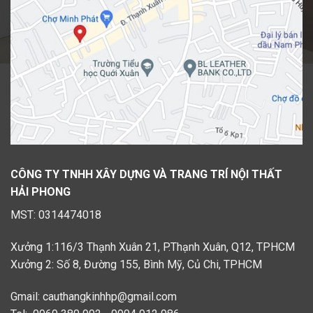
CÔNG TY TNHH XÂY DỰNG VÀ TRANG TRÍ NỘI THẤT
HẢI PHONG
MST: 0314474018
Xưởng 1:116/3 Thạnh Xuân 21, P.Thạnh Xuân, Q12, TPHCM
Xưởng 2: Số 8, Đường 155, Bình Mỹ, Củ Chi, TPHCM
Gmail: cauthangkinhhp@gmail.com