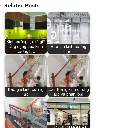
Related Posts:
Kính cường lực là gì?
Ứng dụng của kính
Báo giá kính cường
cường lực
lực
Báo giá kính cường
Cầu thang kính cường
lực
lực và phân loại
5 ƯU ĐIỂM NỔI BẬT