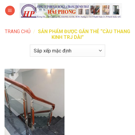
Bỏ
0
qua
nội
dung
TRANG CHỦ
/
SẢN PHẨM ĐƯỢC GẮN THẺ “CẦU THANG
KINH TRJ DÀI”